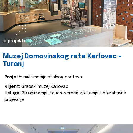
o projektu
Muzej Domovinskog rata Karlovac -
Turanj
Projekt:
multimedija stalnog postava
Klijent:
Gradski muzej Karlovac
Usluge:
3D animacije, touch-screen aplikacije i interaktivne
projekcije