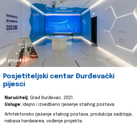
o projektu
Posjetiteljski centar Đurđevački
pijesci
Naručitelj:
Grad Đurđevac, 2021.
Usluge:
idejno i izvedbeno rješenje stalnog postava
Arhitektonsko rješenje stalnog postava, produkcija sadržaja,
nabava hardwarea, vođenje projekta.