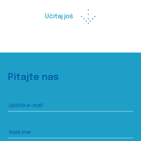
Učitaj još
Pitajte nas