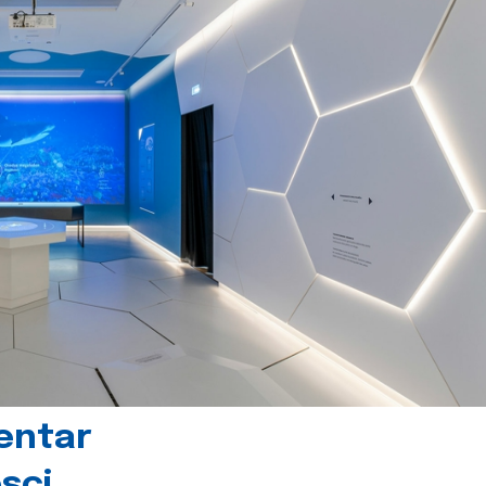
centar
sci