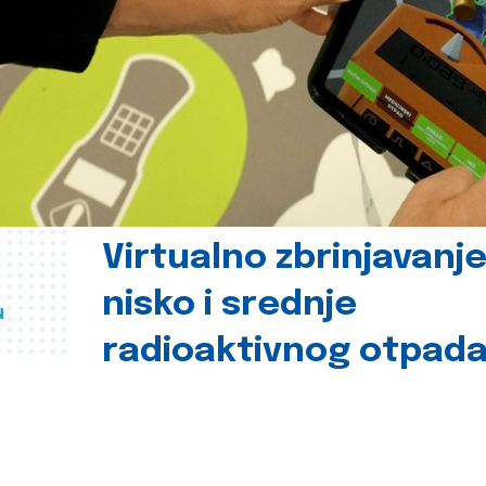
Virtualno zbrinjavanj
nisko i srednje
u
radioaktivnog otpad