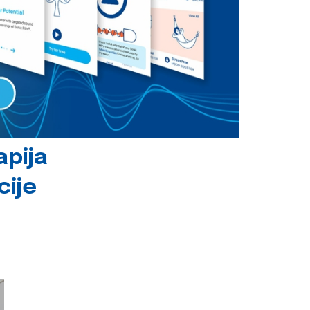
apija
cije