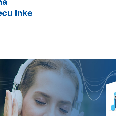
na
jecu Inke