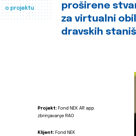
proširene stva
o projektu
za virtualni obi
dravskih stani
Projekt:
Fond NEK AR app.
zbrinjavanje RAO
Klijent:
Fond NEK