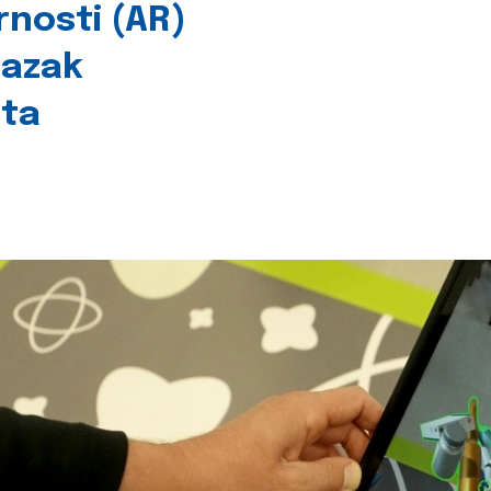
rnosti (AR)
lazak
šta