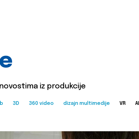
je
 novostima iz produkcije
b
3D
360 video
dizajn multimedije
VR
A