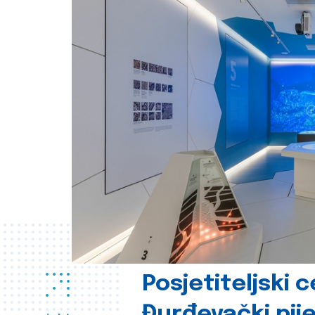
Posjetiteljski 
Đurđevački pije