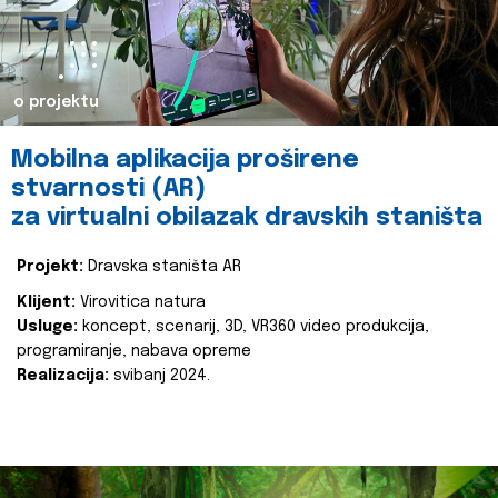
o projektu
Mobilna aplikacija proširene
stvarnosti (AR)
za virtualni obilazak dravskih staništa
Projekt:
Dravska staništa AR
Klijent:
Virovitica natura
Usluge:
koncept, scenarij, 3D, VR360 video produkcija,
programiranje, nabava opreme
Realizacija:
svibanj 2024.