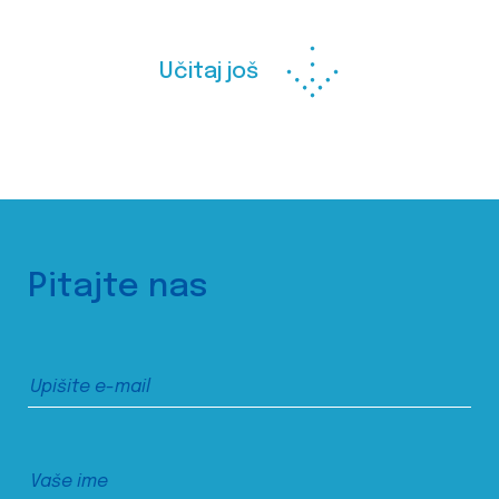
Učitaj još
Pitajte nas