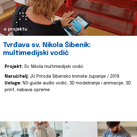
o projektu
Tvrđava sv. Nikola Šibenik:
multimedijski vodič
Projekt:
Sv. Nikola multimedijski vodič
Naručitelj:
JU Priroda Šibensko kninske županije / 2019.
Usluge:
N3-guide audio vodič, 3D modeliranje i animacije, 3D
print, nabava opreme