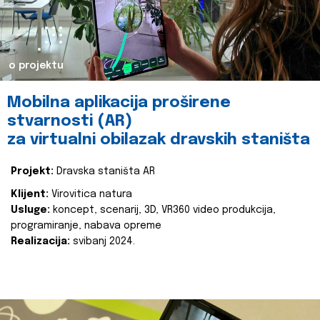
o projektu
Mobilna aplikacija proširene
stvarnosti (AR)
za virtualni obilazak dravskih staništa
Projekt:
Dravska staništa AR
Klijent:
Virovitica natura
Usluge:
koncept, scenarij, 3D, VR360 video produkcija,
programiranje, nabava opreme
Realizacija:
svibanj 2024.