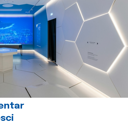
centar
sci