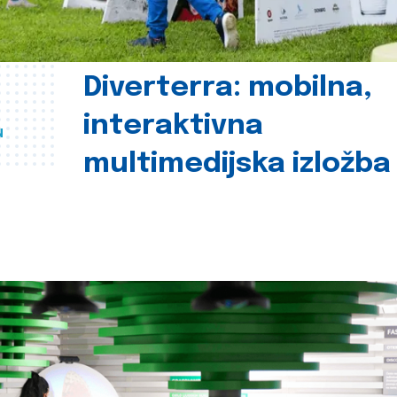
Diverterra: mobilna,
interaktivna
u
multimedijska izložba