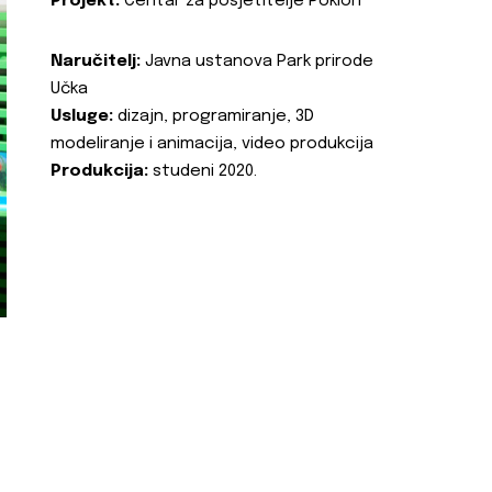
Projekt:
Centar za posjetitelje Poklon
Naručitelj:
Javna ustanova Park prirode
Učka
Usluge:
dizajn, programiranje, 3D
modeliranje i animacija, video produkcija
Produkcija:
studeni 2020.