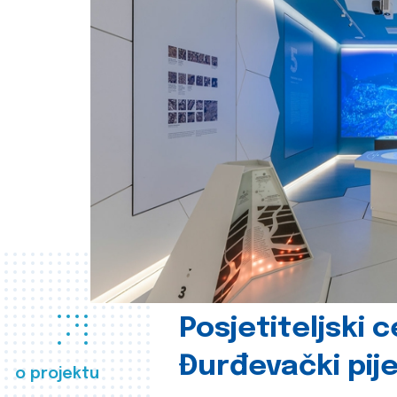
Posjetiteljski 
Đurđevački pije
o projektu