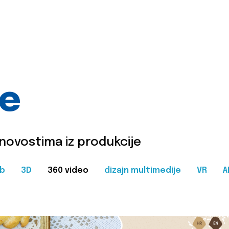
je
 novostima iz produkcije
b
3D
360 video
dizajn multimedije
VR
A