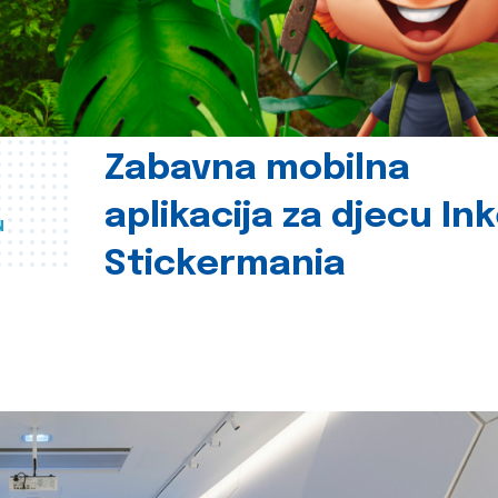
Zabavna mobilna
aplikacija za djecu In
u
Stickermania