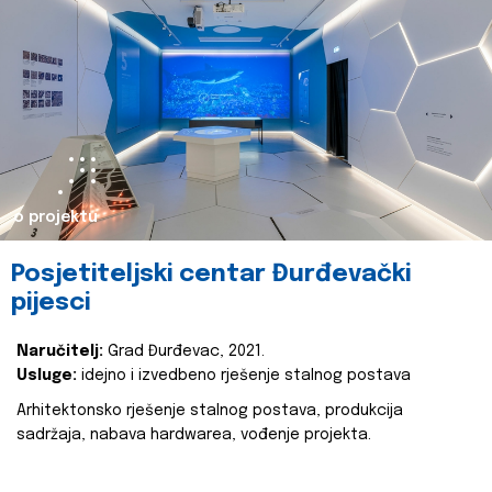
o projektu
Posjetiteljski centar Đurđevački
pijesci
Naručitelj:
Grad Đurđevac, 2021.
Usluge:
idejno i izvedbeno rješenje stalnog postava
Arhitektonsko rješenje stalnog postava, produkcija
sadržaja, nabava hardwarea, vođenje projekta.