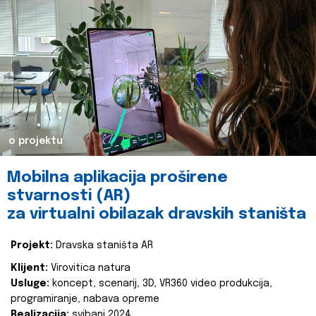
o projektu
Mobilna aplikacija proširene
stvarnosti (AR)
za virtualni obilazak dravskih staništa
Projekt:
Dravska staništa AR
Klijent:
Virovitica natura
Usluge:
koncept, scenarij, 3D, VR360 video produkcija,
programiranje, nabava opreme
Realizacija:
svibanj 2024.