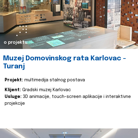
o projektu
Muzej Domovinskog rata Karlovac -
Turanj
Projekt:
multimedija stalnog postava
Klijent:
Gradski muzej Karlovac
Usluge:
3D animacije, touch-screen aplikacije i interaktivne
projekcije