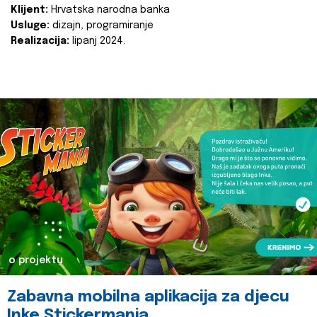
Klijent:
Hrvatska narodna banka
Usluge:
dizajn, programiranje
Realizacija:
lipanj 2024.
o projektu
Zabavna mobilna aplikacija za djecu
Inke Stickermania