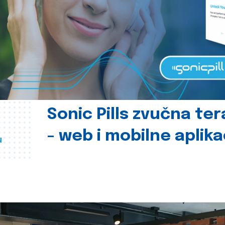
Sonic Pills zvučna ter
- web i mobilne aplika
u