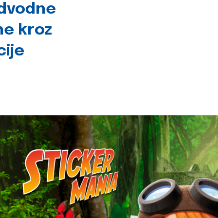
odvodne
ne kroz
cije