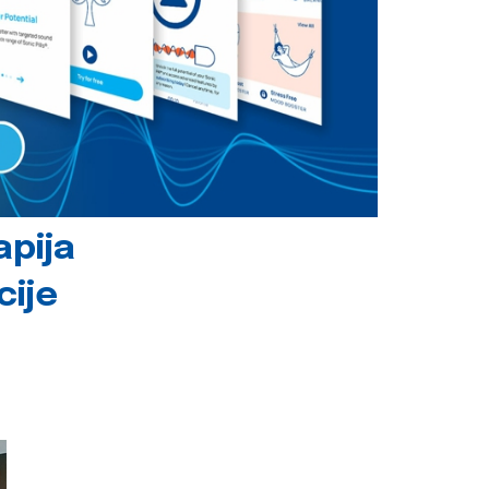
apija
cije