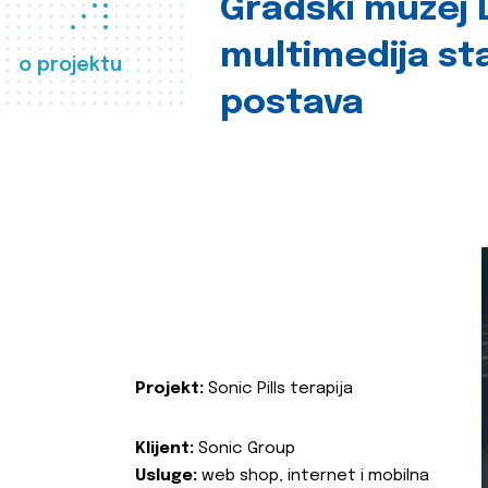
Gradski muzej D
multimedija st
o projektu
postava
Projekt:
Sonic Pills terapija
Klijent:
Sonic Group
Usluge:
web shop, internet i mobilna