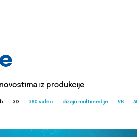
je
 novostima iz produkcije
b
3D
360 video
dizajn multimedije
VR
A