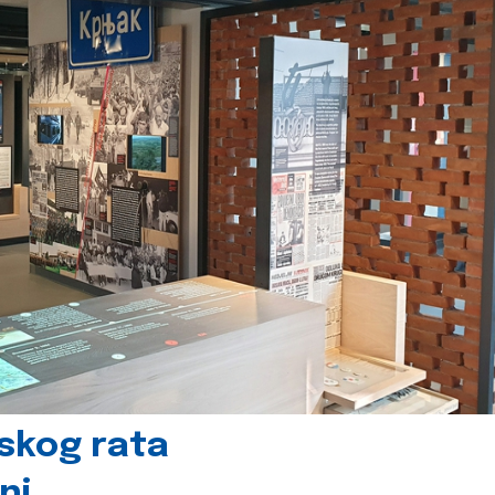
skog rata
nj