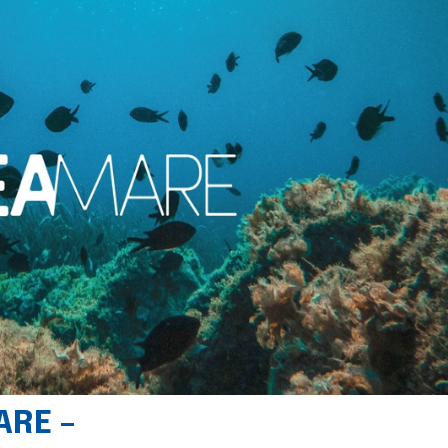
ARE –