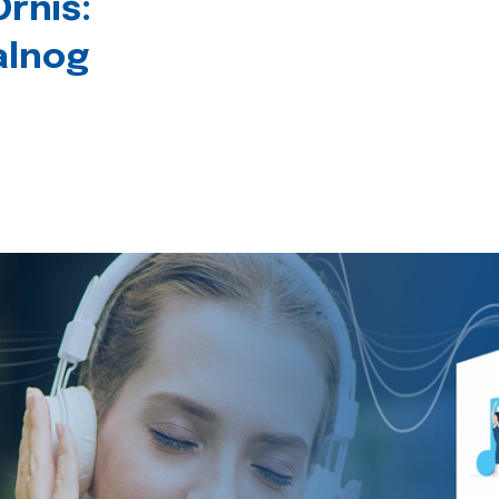
rniš:
alnog