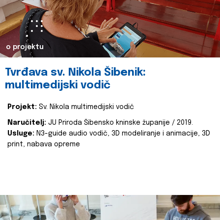
o projektu
Tvrđava sv. Nikola Šibenik:
multimedijski vodič
Projekt:
Sv. Nikola multimedijski vodič
Naručitelj:
JU Priroda Šibensko kninske županije / 2019.
Usluge:
N3-guide audio vodič, 3D modeliranje i animacije, 3D
print, nabava opreme