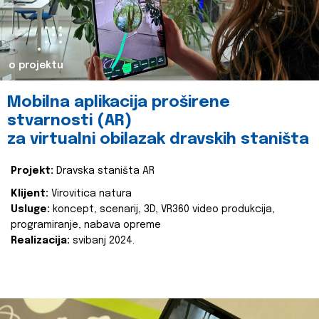
o projektu
Mobilna aplikacija proširene
stvarnosti (AR)
za virtualni obilazak dravskih staništa
Projekt:
Dravska staništa AR
Klijent:
Virovitica natura
Usluge:
koncept, scenarij, 3D, VR360 video produkcija,
programiranje, nabava opreme
Realizacija:
svibanj 2024.