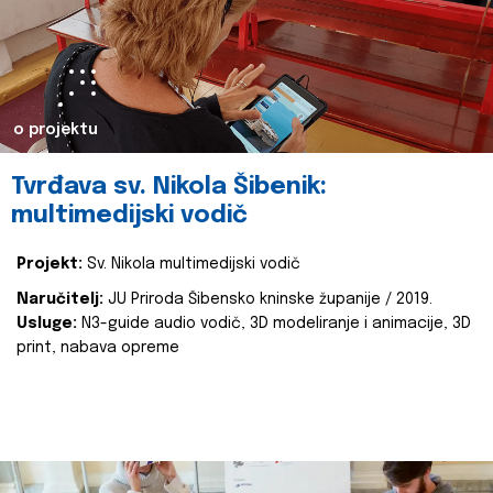
o projektu
Tvrđava sv. Nikola Šibenik:
multimedijski vodič
Projekt:
Sv. Nikola multimedijski vodič
Naručitelj:
JU Priroda Šibensko kninske županije / 2019.
Usluge:
N3-guide audio vodič, 3D modeliranje i animacije, 3D
print, nabava opreme