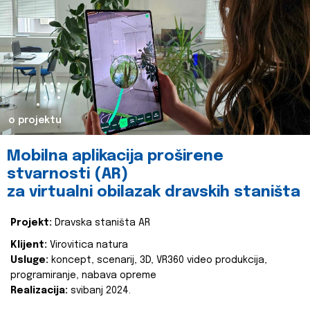
o projektu
Mobilna aplikacija proširene
stvarnosti (AR)
za virtualni obilazak dravskih staništa
Projekt:
Dravska staništa AR
Klijent:
Virovitica natura
Usluge:
koncept, scenarij, 3D, VR360 video produkcija,
programiranje, nabava opreme
Realizacija:
svibanj 2024.