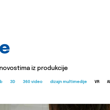
je
 novostima iz produkcije
b
3D
360 video
dizajn multimedije
VR
A