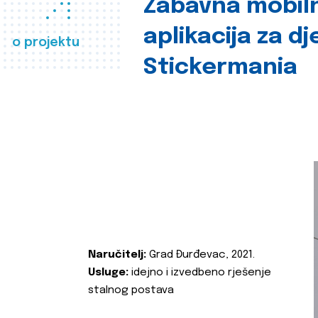
Zabavna mobil
aplikacija za d
o projektu
Stickermania
Naručitelj:
Grad Đurđevac, 2021.
Usluge:
idejno i izvedbeno rješenje
stalnog postava