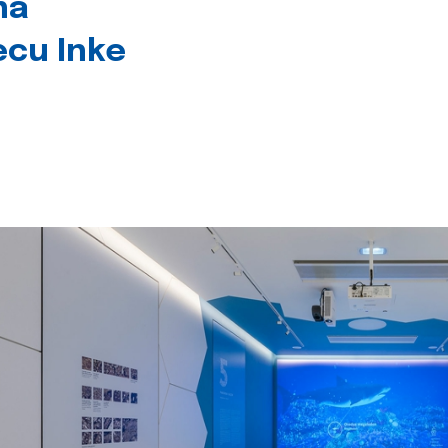
na
jecu Inke