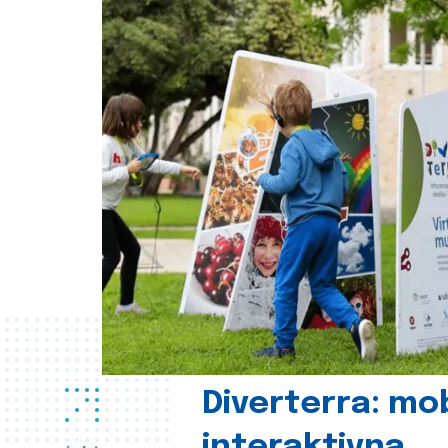
Diverterra: mob
interaktivna