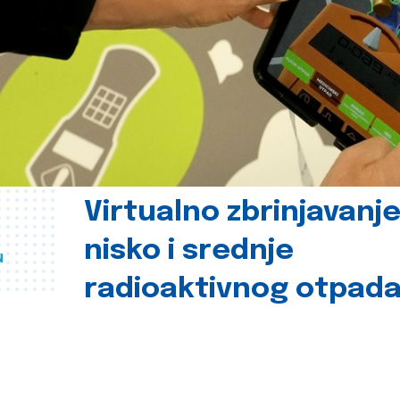
Virtualno zbrinjavanj
nisko i srednje
u
radioaktivnog otpad