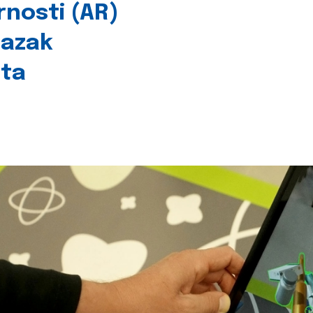
rnosti (AR)
lazak
šta