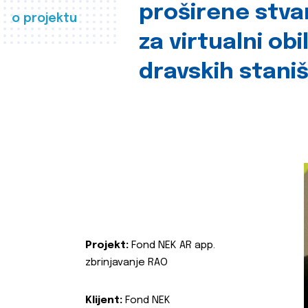
proširene stva
o projektu
za virtualni obi
dravskih stani
Projekt:
Fond NEK AR app.
zbrinjavanje RAO
Klijent:
Fond NEK