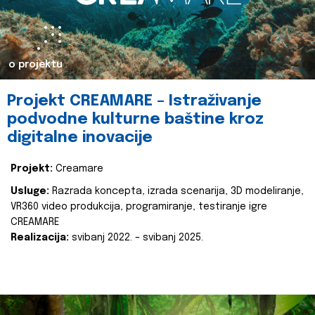
o projektu
Projekt CREAMARE – Istraživanje
podvodne kulturne baštine kroz
digitalne inovacije
Projekt:
Creamare
Usluge:
Razrada koncepta, izrada scenarija, 3D modeliranje,
VR360 video produkcija, programiranje, testiranje igre
CREAMARE
Realizacija:
svibanj 2022. – svibanj 2025.