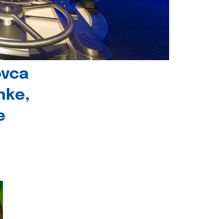
ovca
nke,
e