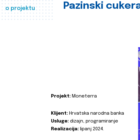
Pazinski cuker
o projektu
Projekt:
Moneterra
Klijent:
Hrvatska narodna banka
Usluge:
dizajn, programiranje
Realizacija:
lipanj 2024.