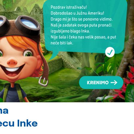
na
jecu Inke