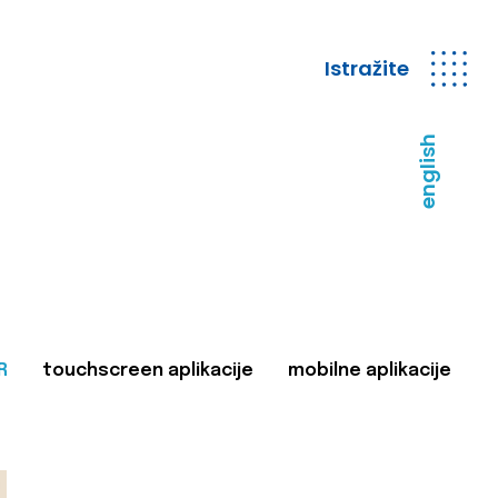
Istražite
english
R
touchscreen aplikacije
mobilne aplikacije