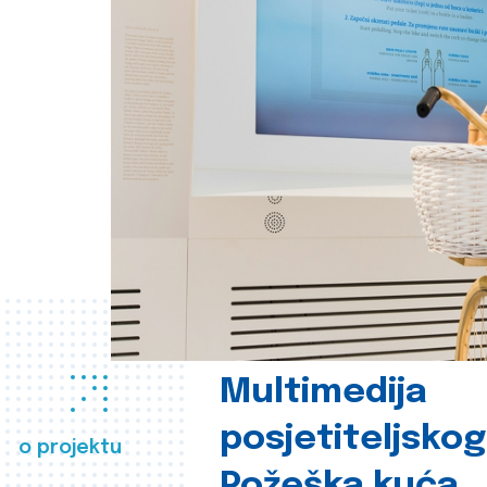
Multimedija
posjetiteljsko
o projektu
Požeška kuća