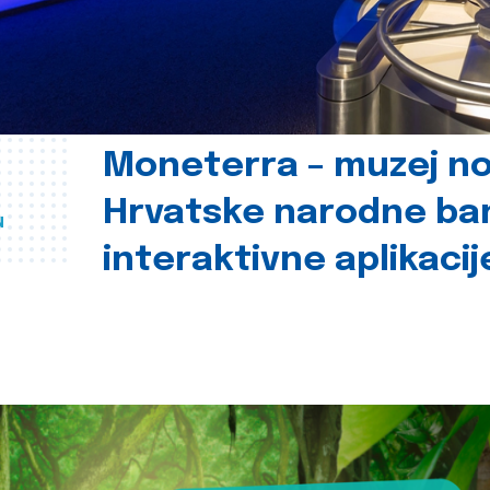
Moneterra – muzej n
Hrvatske narodne ba
u
interaktivne aplikacij