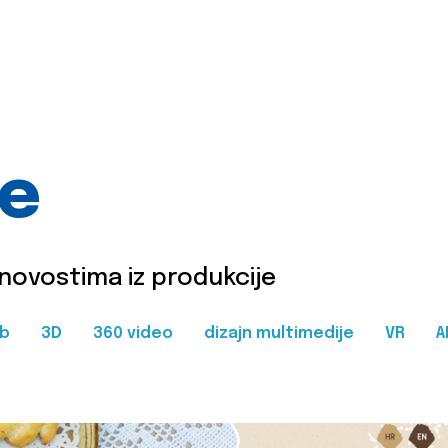
je
 novostima iz produkcije
b
3D
360 video
dizajn multimedije
VR
A