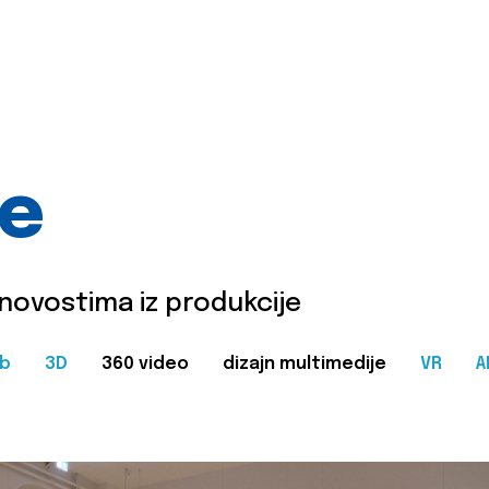
je
 novostima iz produkcije
b
3D
360 video
dizajn multimedije
VR
A