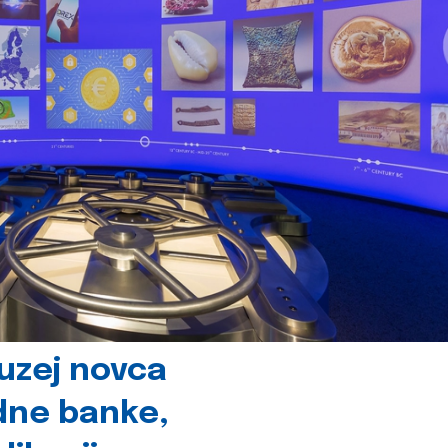
uzej novca
dne banke,