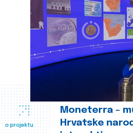
Moneterra – m
Hrvatske naro
o projektu