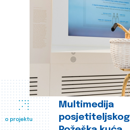
Multimedija
posjetiteljsko
o projektu
Požeška kuća