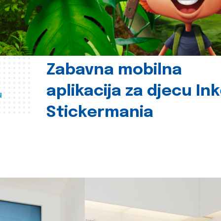
Zabavna mobilna
aplikacija za djecu In
u
Stickermania