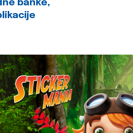
dne banke,
likacije