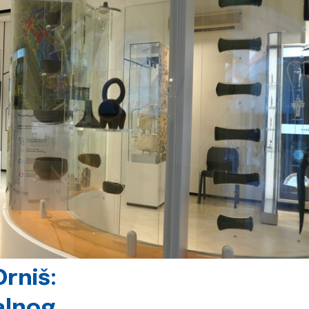
rniš:
alnog