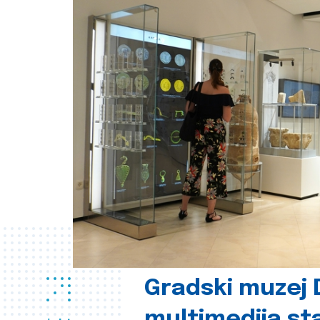
Gradski muzej D
multimedija st