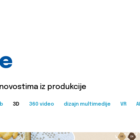
je
 novostima iz produkcije
b
3D
360 video
dizajn multimedije
VR
A