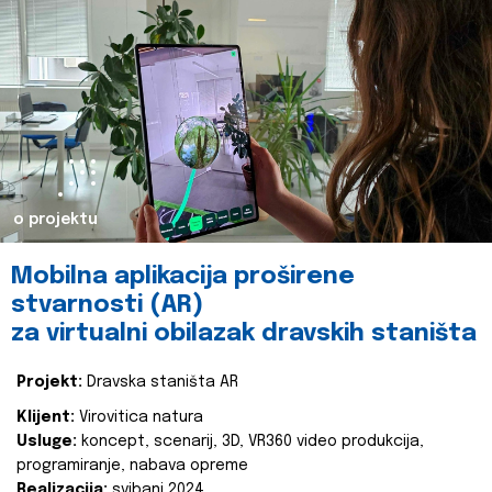
o projektu
Mobilna aplikacija proširene
stvarnosti (AR)
za virtualni obilazak dravskih staništa
Projekt:
Dravska staništa AR
Klijent:
Virovitica natura
Usluge:
koncept, scenarij, 3D, VR360 video produkcija,
programiranje, nabava opreme
Realizacija:
svibanj 2024.