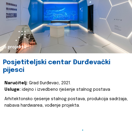
o projektu
Posjetiteljski centar Đurđevački
pijesci
Naručitelj:
Grad Đurđevac, 2021.
Usluge:
idejno i izvedbeno rješenje stalnog postava
Arhitektonsko rješenje stalnog postava, produkcija sadržaja,
nabava hardwarea, vođenje projekta.