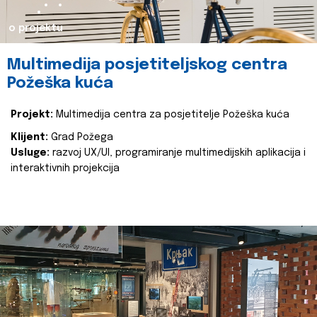
o projektu
Multimedija posjetiteljskog centra
Požeška kuća
Projekt:
Multimedija centra za posjetitelje Požeška kuća
Klijent:
Grad Požega
Usluge:
razvoj UX/UI, programiranje multimedijskih aplikacija i
interaktivnih projekcija