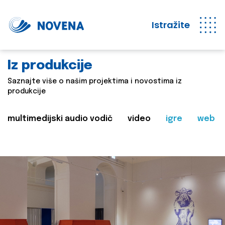
Istražite
Iz produkcije
Saznajte više o našim projektima i novostima iz
produkcije
multimedijski audio vodič
video
igre
web