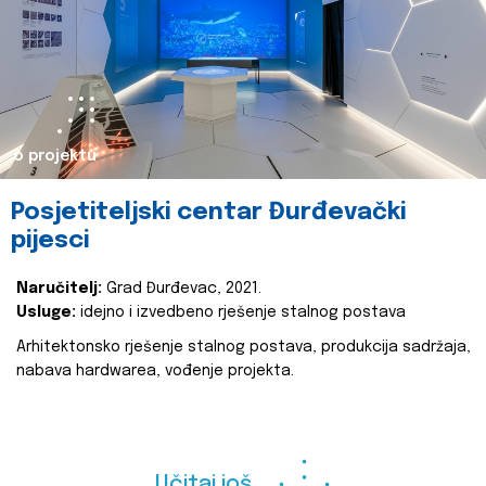
o projektu
Posjetiteljski centar Đurđevački
pijesci
Naručitelj:
Grad Đurđevac, 2021.
Usluge:
idejno i izvedbeno rješenje stalnog postava
Arhitektonsko rješenje stalnog postava, produkcija sadržaja,
nabava hardwarea, vođenje projekta.
Učitaj još