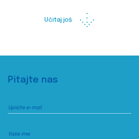
Učitaj još
Pitajte nas