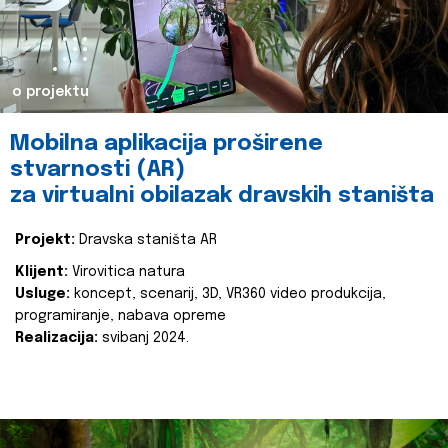
o projektu
Mobilna aplikacija proširene
stvarnosti (AR)
za virtualni obilazak dravskih staništa
Projekt:
Dravska staništa AR
Klijent:
Virovitica natura
Usluge:
koncept, scenarij, 3D, VR360 video produkcija,
programiranje, nabava opreme
Realizacija:
svibanj 2024.