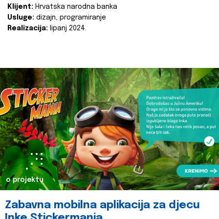
Klijent:
Hrvatska narodna banka
Usluge:
dizajn, programiranje
Realizacija:
lipanj 2024.
o projektu
Zabavna mobilna aplikacija za djecu
Inke Stickermania