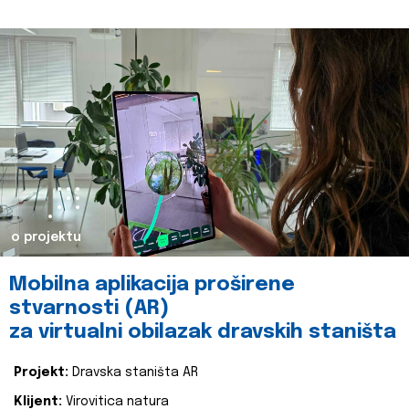
o projektu
Mobilna aplikacija proširene
stvarnosti (AR)
za virtualni obilazak dravskih staništa
Projekt:
Dravska staništa AR
Klijent:
Virovitica natura