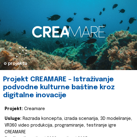
o projektu
Projekt CREAMARE – Istraživanje
podvodne kulturne baštine kroz
digitalne inovacije
Projekt:
Creamare
Usluge:
Razrada koncepta, izrada scenarija, 3D modeliranje,
VR360 video produkcija, programiranje, testiranje igre
CREAMARE