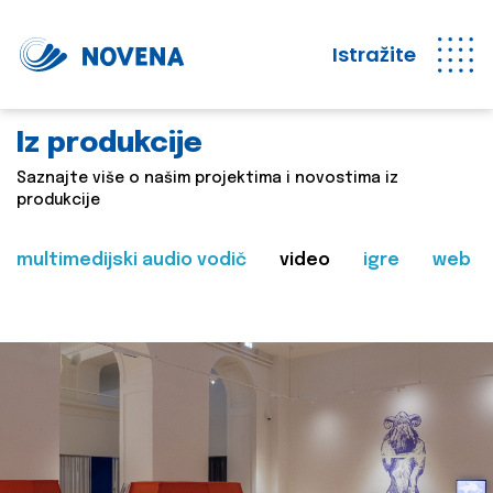
Istražite
Iz produkcije
Saznajte više o našim projektima i novostima iz
produkcije
multimedijski audio vodič
video
igre
web