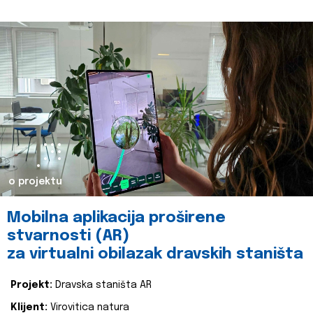
o projektu
Mobilna aplikacija proširene
stvarnosti (AR)
za virtualni obilazak dravskih staništa
Projekt:
Dravska staništa AR
Klijent:
Virovitica natura