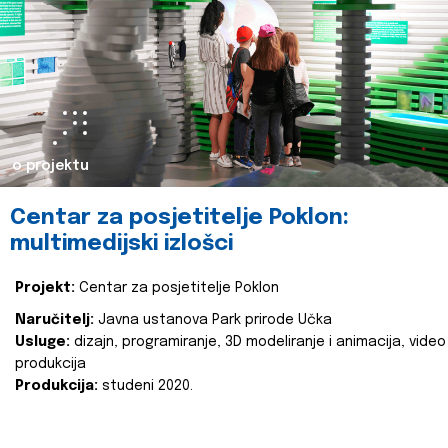
o projektu
Centar za posjetitelje Poklon:
multimedijski izlošci
Projekt:
Centar za posjetitelje Poklon
Naručitelj:
Javna ustanova Park prirode Učka
Usluge:
dizajn, programiranje, 3D modeliranje i animacija, video
produkcija
Produkcija:
studeni 2020.