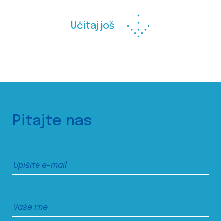
Učitaj još
Pitajte nas