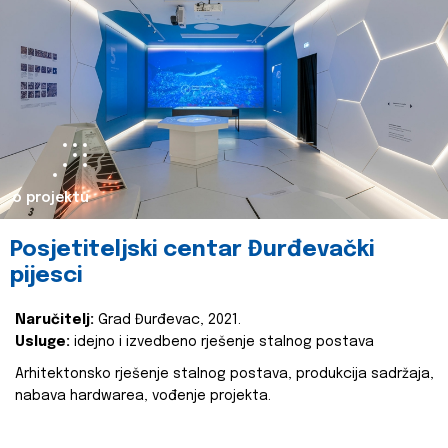
o projektu
Posjetiteljski centar Đurđevački
pijesci
Naručitelj:
Grad Đurđevac, 2021.
Usluge:
idejno i izvedbeno rješenje stalnog postava
Arhitektonsko rješenje stalnog postava, produkcija sadržaja,
nabava hardwarea, vođenje projekta.