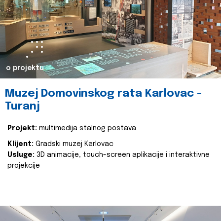
o projektu
Muzej Domovinskog rata Karlovac -
Turanj
Projekt:
multimedija stalnog postava
Klijent:
Gradski muzej Karlovac
Usluge:
3D animacije, touch-screen aplikacije i interaktivne
projekcije