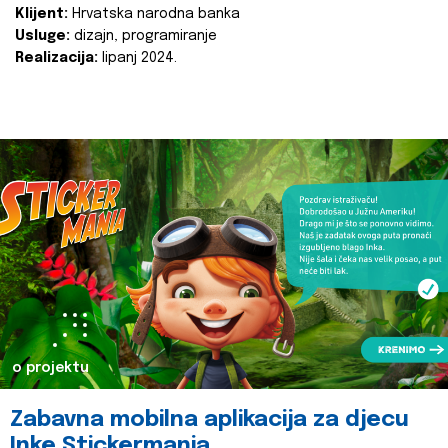
Klijent:
Hrvatska narodna banka
Usluge:
dizajn, programiranje
Realizacija:
lipanj 2024.
o projektu
Zabavna mobilna aplikacija za djecu
Inke Stickermania