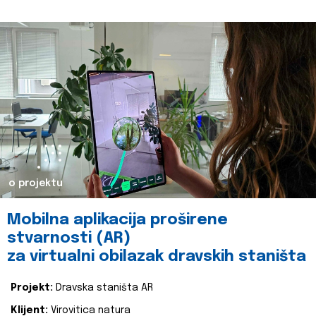
o projektu
Mobilna aplikacija proširene
stvarnosti (AR)
za virtualni obilazak dravskih staništa
Projekt:
Dravska staništa AR
Klijent:
Virovitica natura