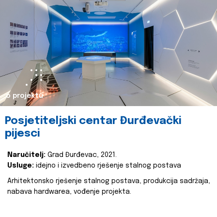
o projektu
Posjetiteljski centar Đurđevački
pijesci
Naručitelj:
Grad Đurđevac, 2021.
Usluge:
idejno i izvedbeno rješenje stalnog postava
Arhitektonsko rješenje stalnog postava, produkcija sadržaja,
nabava hardwarea, vođenje projekta.