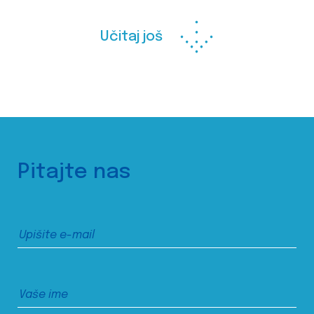
Učitaj još
Pitajte nas