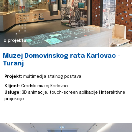
o projektu
Muzej Domovinskog rata Karlovac -
Turanj
Projekt:
multimedija stalnog postava
Klijent:
Gradski muzej Karlovac
Usluge:
3D animacije, touch-screen aplikacije i interaktivne
projekcije