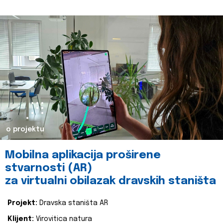
o projektu
Mobilna aplikacija proširene
stvarnosti (AR)
za virtualni obilazak dravskih staništa
Projekt:
Dravska staništa AR
Klijent:
Virovitica natura