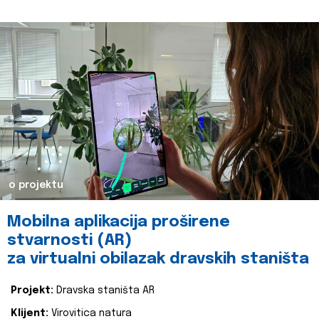
o projektu
Mobilna aplikacija proširene
stvarnosti (AR)
za virtualni obilazak dravskih staništa
Projekt:
Dravska staništa AR
Klijent:
Virovitica natura