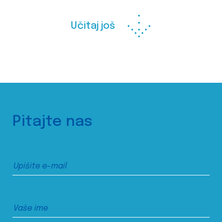
Učitaj još
Pitajte nas