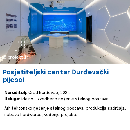
o projektu
Posjetiteljski centar Đurđevački
pijesci
Naručitelj:
Grad Đurđevac, 2021.
Usluge:
idejno i izvedbeno rješenje stalnog postava
Arhitektonsko rješenje stalnog postava, produkcija sadržaja,
nabava hardwarea, vođenje projekta.