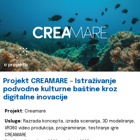
o projektu
Projekt CREAMARE – Istraživanje
podvodne kulturne baštine kroz
digitalne inovacije
Projekt:
Creamare
Usluge:
Razrada koncepta, izrada scenarija, 3D modeliranje,
VR360 video produkcija, programiranje, testiranje igre
CREAMARE