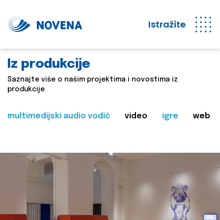
Istražite
Iz produkcije
Saznajte više o našim projektima i novostima iz
produkcije
multimedijski audio vodič
video
igre
web