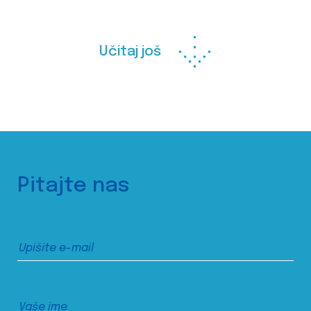
Učitaj još
Pitajte nas