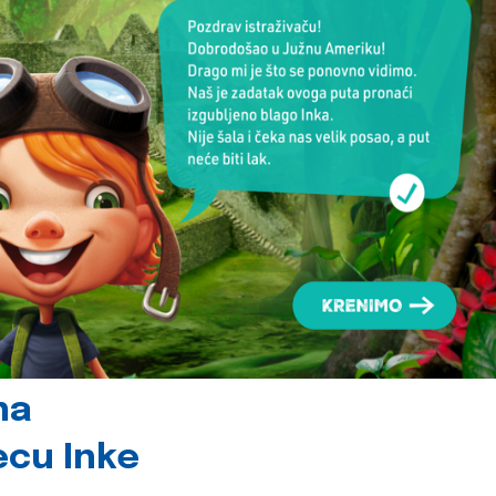
na
jecu Inke