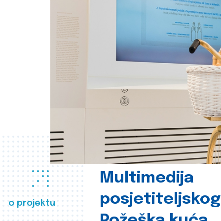
Multimedija
posjetiteljsko
o projektu
Požeška kuća