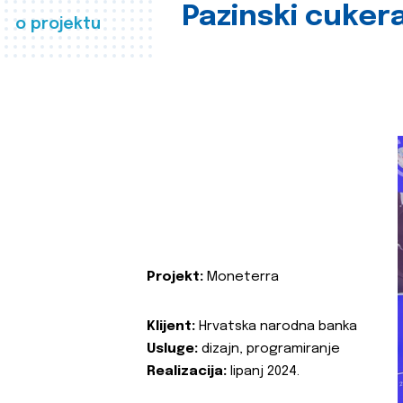
Pazinski cuker
o projektu
Projekt:
Moneterra
Klijent:
Hrvatska narodna banka
Usluge:
dizajn, programiranje
Realizacija:
lipanj 2024.