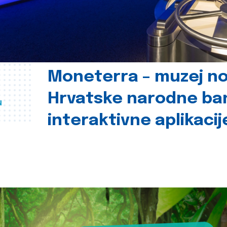
Moneterra – muzej n
Hrvatske narodne ba
u
interaktivne aplikacij