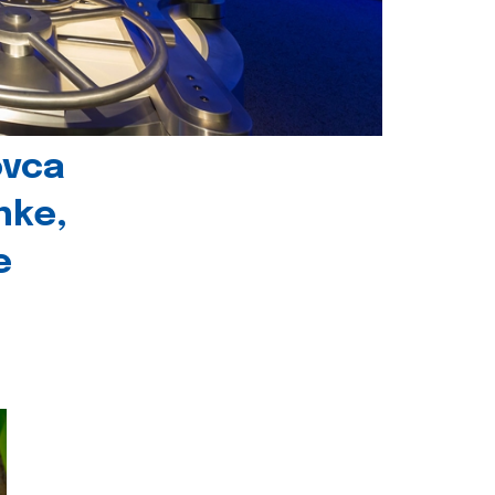
ovca
nke,
e