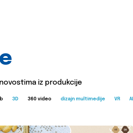
je
 novostima iz produkcije
b
3D
360 video
dizajn multimedije
VR
A