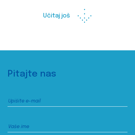
Učitaj još
Pitajte nas