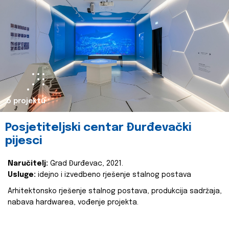
o projektu
Posjetiteljski centar Đurđevački
pijesci
Naručitelj:
Grad Đurđevac, 2021.
Usluge:
idejno i izvedbeno rješenje stalnog postava
Arhitektonsko rješenje stalnog postava, produkcija sadržaja,
nabava hardwarea, vođenje projekta.