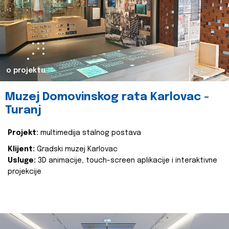
o projektu
Muzej Domovinskog rata Karlovac -
Turanj
Projekt:
multimedija stalnog postava
Klijent:
Gradski muzej Karlovac
Usluge:
3D animacije, touch-screen aplikacije i interaktivne
projekcije