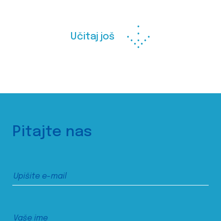
Učitaj još
Pitajte nas