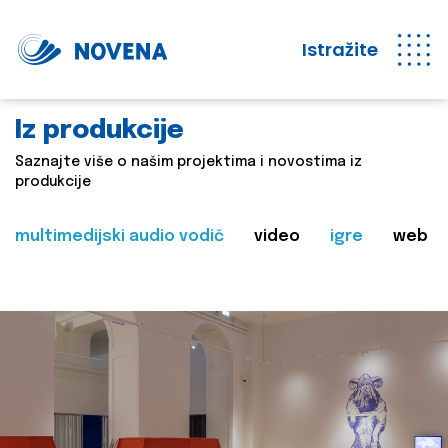
Istražite
Iz produkcije
Saznajte više o našim projektima i novostima iz
produkcije
multimedijski audio vodič
video
igre
web