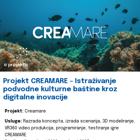
o projektu
Projekt CREAMARE – Istraživanje
podvodne kulturne baštine kroz
digitalne inovacije
Projekt:
Creamare
Usluge:
Razrada koncepta, izrada scenarija, 3D modeliranje,
VR360 video produkcija, programiranje, testiranje igre
CREAMARE