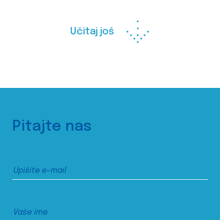
Učitaj još
Pitajte nas