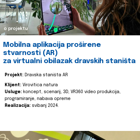
o projektu
Mobilna aplikacija proširene
stvarnosti (AR)
za virtualni obilazak dravskih staništa
Projekt:
Dravska staništa AR
Klijent:
Virovitica natura
Usluge:
koncept, scenarij, 3D, VR360 video produkcija,
programiranje, nabava opreme
Realizacija:
svibanj 2024.