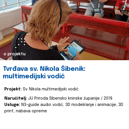
o projektu
Tvrđava sv. Nikola Šibenik:
multimedijski vodič
Projekt:
Sv. Nikola multimedijski vodič
Naručitelj:
JU Priroda Šibensko kninske županije / 2019.
Usluge:
N3-guide audio vodič, 3D modeliranje i animacije, 3D
print, nabava opreme