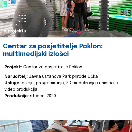
o projektu
Centar za posjetitelje Poklon:
multimedijski izlošci
Projekt:
Centar za posjetitelje Poklon
Naručitelj:
Javna ustanova Park prirode Učka
Usluge:
dizajn, programiranje, 3D modeliranje i animacija,
video produkcija
Produkcija:
studeni 2020.