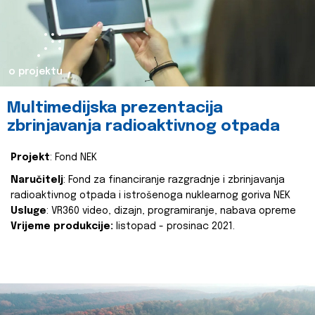
o projektu
Multimedijska prezentacija
zbrinjavanja radioaktivnog otpada
Projekt
: Fond NEK
Naručitelj
: Fond za financiranje razgradnje i zbrinjavanja
radioaktivnog otpada i istrošenoga nuklearnog goriva NEK
Usluge
: VR360 video, dizajn, programiranje, nabava opreme
Vrijeme produkcije:
listopad - prosinac 2021.