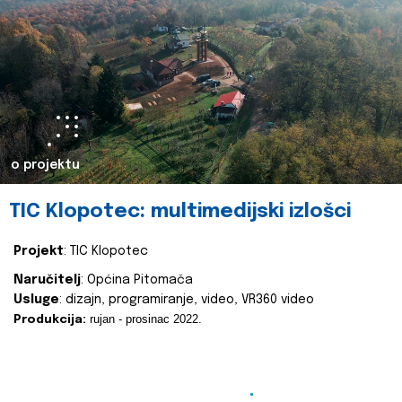
o projektu
TIC Klopotec: multimedijski izlošci
Projekt
: TIC Klopotec
Naručitelj
: Općina Pitomača
Usluge
: dizajn, programiranje, video, VR360 video
rujan - prosinac 2022.
Produkcija: