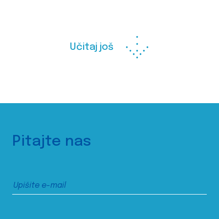
Učitaj još
Pitajte nas