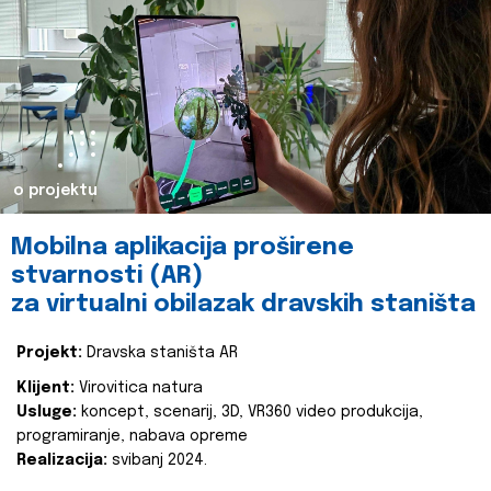
o projektu
Mobilna aplikacija proširene
stvarnosti (AR)
za virtualni obilazak dravskih staništa
Projekt:
Dravska staništa AR
Klijent:
Virovitica natura
Usluge:
koncept, scenarij, 3D, VR360 video produkcija,
programiranje, nabava opreme
Realizacija:
svibanj 2024.