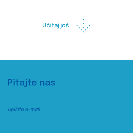
Učitaj još
Pitajte nas