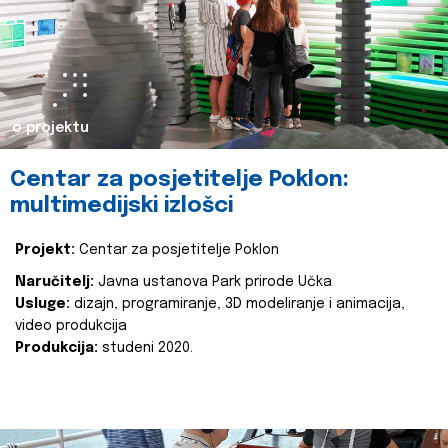
o projektu
Centar za posjetitelje Poklon:
multimedijski izlošci
Projekt:
Centar za posjetitelje Poklon
Naručitelj:
Javna ustanova Park prirode Učka
Usluge:
dizajn, programiranje, 3D modeliranje i animacija,
video produkcija
Produkcija:
studeni 2020.