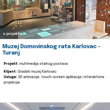
o projektu
Muzej Domovinskog rata Karlovac -
Turanj
Projekt:
multimedija stalnog postava
Klijent:
Gradski muzej Karlovac
Usluge:
3D animacije, touch-screen aplikacije i interaktivne
projekcije