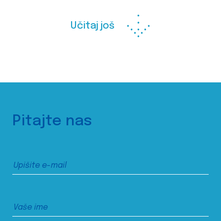
Učitaj još
Pitajte nas