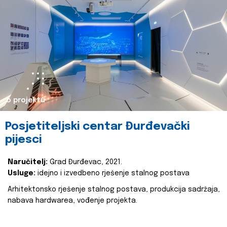
o projektu
Posjetiteljski centar Đurđevački
pijesci
Naručitelj:
Grad Đurđevac, 2021.
Usluge:
idejno i izvedbeno rješenje stalnog postava
Arhitektonsko rješenje stalnog postava, produkcija sadržaja,
nabava hardwarea, vođenje projekta.