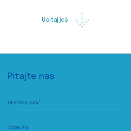
Učitaj još
Pitajte nas