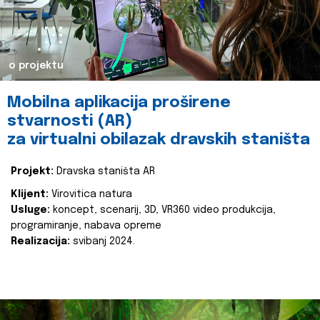
o projektu
Mobilna aplikacija proširene
stvarnosti (AR)
za virtualni obilazak dravskih staništa
Projekt:
Dravska staništa AR
Klijent:
Virovitica natura
Usluge:
koncept, scenarij, 3D, VR360 video produkcija,
programiranje, nabava opreme
Realizacija:
svibanj 2024.