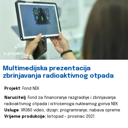
o projektu
Multimedijska prezentacija
zbrinjavanja radioaktivnog otpada
Projekt
: Fond NEK
Naručitelj
: Fond za financiranje razgradnje i zbrinjavanja
radioaktivnog otpada i istrošenoga nuklearnog goriva NEK
Usluge
: VR360 video, dizajn, programiranje, nabava opreme
Vrijeme produkcije:
listopad - prosinac 2021.