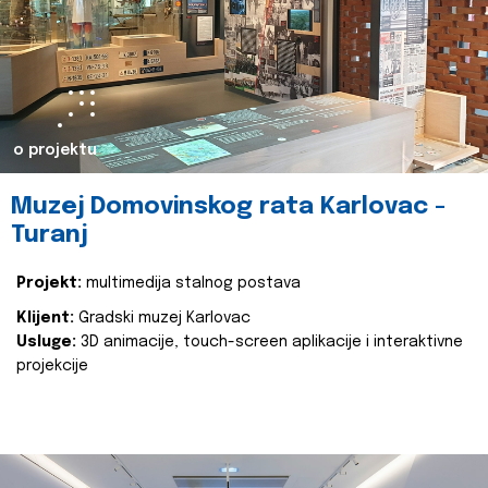
o projektu
Muzej Domovinskog rata Karlovac -
Turanj
Projekt:
multimedija stalnog postava
Klijent:
Gradski muzej Karlovac
Usluge:
3D animacije, touch-screen aplikacije i interaktivne
projekcije