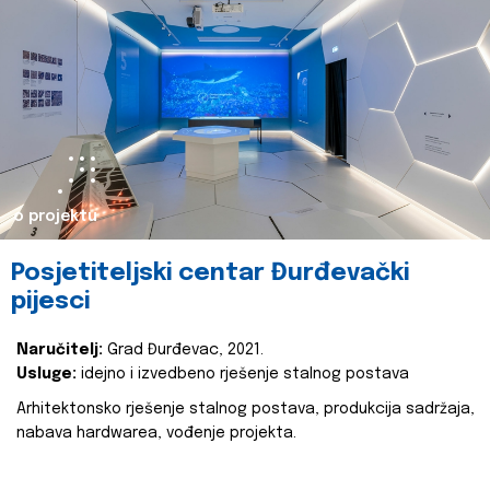
o projektu
Posjetiteljski centar Đurđevački
pijesci
Naručitelj:
Grad Đurđevac, 2021.
Usluge:
idejno i izvedbeno rješenje stalnog postava
Arhitektonsko rješenje stalnog postava, produkcija sadržaja,
nabava hardwarea, vođenje projekta.