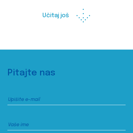
Učitaj još
Pitajte nas