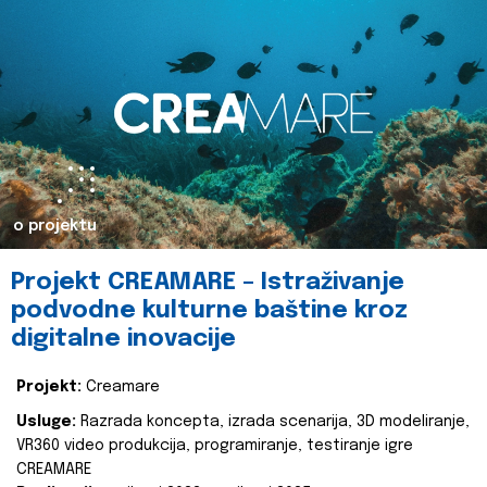
o projektu
Projekt CREAMARE – Istraživanje
podvodne kulturne baštine kroz
digitalne inovacije
Projekt:
Creamare
Usluge:
Razrada koncepta, izrada scenarija, 3D modeliranje,
VR360 video produkcija, programiranje, testiranje igre
CREAMARE