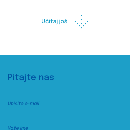
Učitaj još
Pitajte nas