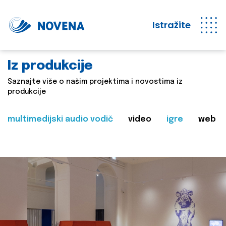
Istražite
Iz produkcije
Saznajte više o našim projektima i novostima iz
produkcije
multimedijski audio vodič
video
igre
web