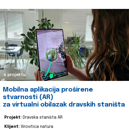
o projektu
Mobilna aplikacija proširene
stvarnosti (AR)
za virtualni obilazak dravskih staništa
Projekt:
Dravska staništa AR
Klijent:
Virovitica natura