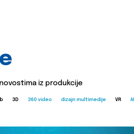
je
 novostima iz produkcije
b
3D
360 video
dizajn multimedije
VR
A