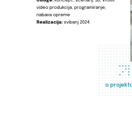
Usluge:
koncept, scenarij, 3D, VR360
video produkcija, programiranje,
nabava opreme
Realizacija:
svibanj 2024.
o projekt