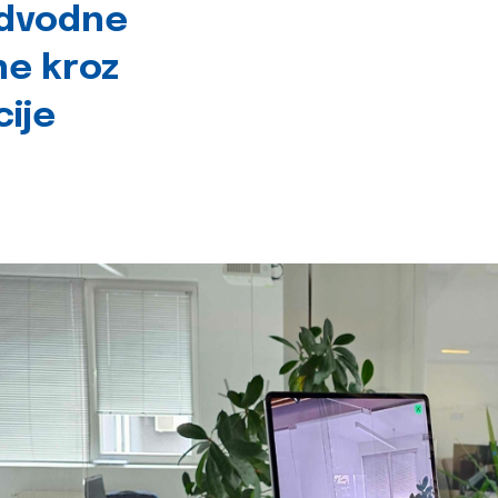
odvodne
ne kroz
cije