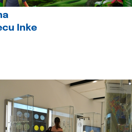
na
jecu Inke