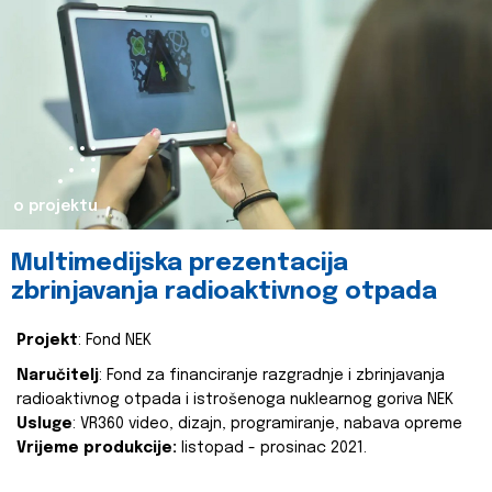
o projektu
Multimedijska prezentacija
zbrinjavanja radioaktivnog otpada
Projekt
: Fond NEK
Naručitelj
: Fond za financiranje razgradnje i zbrinjavanja
radioaktivnog otpada i istrošenoga nuklearnog goriva NEK
Usluge
: VR360 video, dizajn, programiranje, nabava opreme
Vrijeme produkcije:
listopad - prosinac 2021.