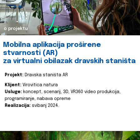
o projektu
Mobilna aplikacija proširene
stvarnosti (AR)
za virtualni obilazak dravskih staništa
Projekt:
Dravska staništa AR
Klijent:
Virovitica natura
Usluge:
koncept, scenarij, 3D, VR360 video produkcija,
programiranje, nabava opreme
Realizacija:
svibanj 2024.