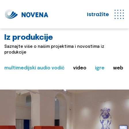
Istražite
Iz produkcije
Saznajte više o našim projektima i novostima iz
produkcije
multimedijski audio vodič
video
igre
web