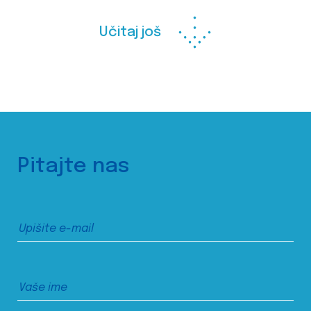
Učitaj još
Pitajte nas