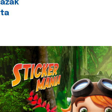
lazak
šta