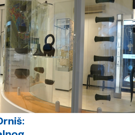
rniš:
alnog