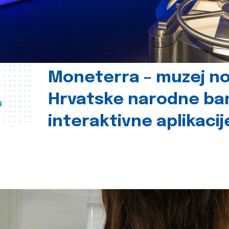
Moneterra – muzej n
Hrvatske narodne ba
u
interaktivne aplikacij