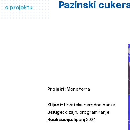
Pazinski cuker
o projektu
Projekt:
Moneterra
Klijent:
Hrvatska narodna banka
Usluge:
dizajn, programiranje
Realizacija:
lipanj 2024.