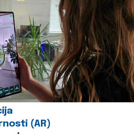
ija
rnosti (AR)