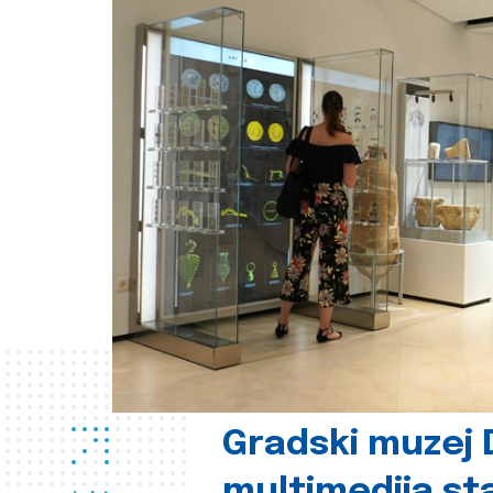
Gradski muzej D
multimedija st