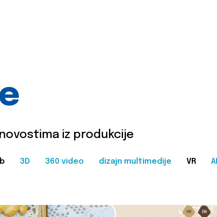
je
 novostima iz produkcije
b
3D
360 video
dizajn multimedije
VR
A