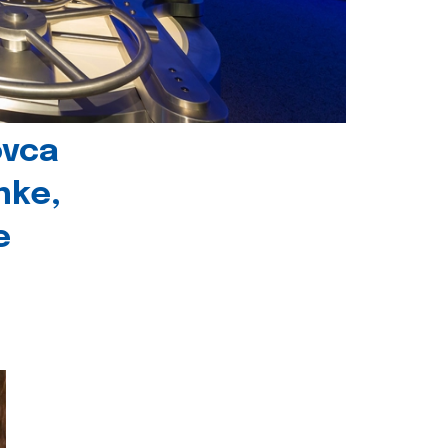
ovca
nke,
e