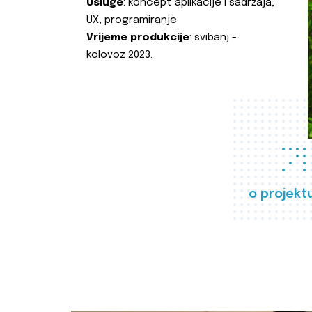
Usluge
: koncept aplikacije i sadržaja,
UX, programiranje
Vrijeme produkcije
: svibanj -
kolovoz 2023.
o projekt