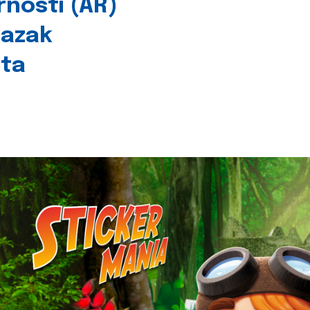
rnosti (AR)
lazak
šta