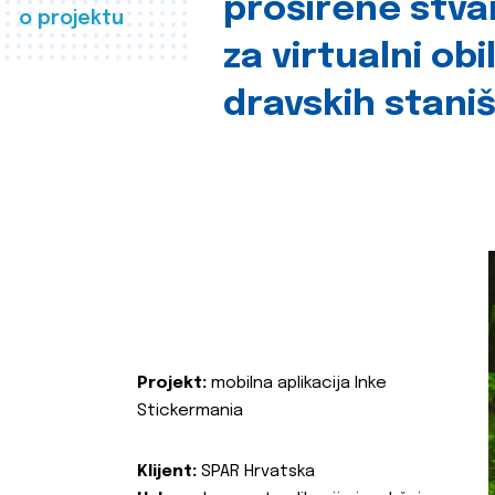
proširene stva
o projektu
za virtualni obi
dravskih stani
Projekt:
mobilna aplikacija Inke
Stickermania
Klijent:
SPAR Hrvatska