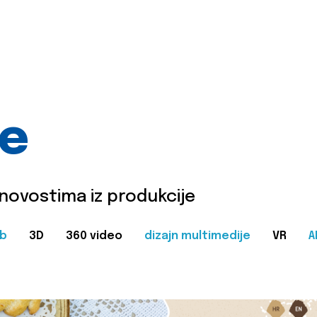
je
 novostima iz produkcije
b
3D
360 video
dizajn multimedije
VR
A